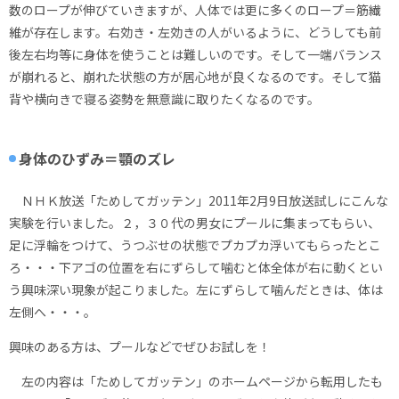
数のロープが伸びていきますが、人体では更に多くのロープ＝筋繊
維が存在します。右効き・左効きの人がいるように、どうしても前
後左右均等に身体を使うことは難しいのです。そして一端バランス
が崩れると、崩れた状態の方が居心地が良くなるのです。そして猫
背や横向きで寝る姿勢を無意識に取りたくなるのです。
身体のひずみ＝顎のズレ
ＮＨＫ放送「ためしてガッテン」2011年2月9日放送試しにこんな
実験を行いました。２，３０代の男女にプールに集まってもらい、
足に浮輪をつけて、うつぶせの状態でプカプカ浮いてもらったとこ
ろ・・・下アゴの位置を右にずらして噛むと体全体が右に動くとい
う興味深い現象が起こりました。左にずらして噛んだときは、体は
左側へ・・・。
興味のある方は、プールなどでぜひお試しを！
左の内容は「ためしてガッテン」のホームページから転用したも