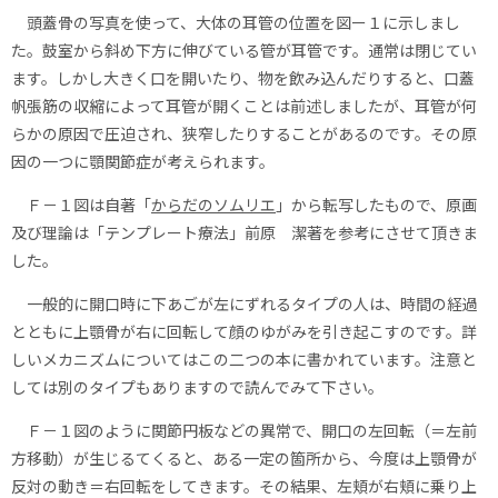
頭蓋骨の写真を使って、大体の耳管の位置を図ー１に示しまし
た。鼓室から斜め下方に伸びている管が耳管です。通常は閉じてい
ます。しかし大きく口を開いたり、物を飲み込んだりすると、口蓋
帆張筋の収縮によって耳管が開くことは前述しましたが、耳管が何
らかの原因で圧迫され、狭窄したりすることがあるのです。その原
因の一つに顎関節症が考えられます。
Ｆ－１図は自著「
からだのソムリエ
」から転写したもので、原画
及び理論は「テンプレート療法」前原 潔著を参考にさせて頂きま
した。
一般的に開口時に下あごが左にずれるタイプの人は、時間の経過
とともに上顎骨が右に回転して顔のゆがみを引き起こすのです。詳
しいメカニズムについてはこの二つの本に書かれています。注意と
しては別のタイプもありますので読んでみて下さい。
Ｆ－１図のように関節円板などの異常で、開口の左回転（＝左前
方移動）が生じるてくると、ある一定の箇所から、今度は上顎骨が
反対の動き＝右回転をしてきます。その結果、左頬が右頬に乗り上