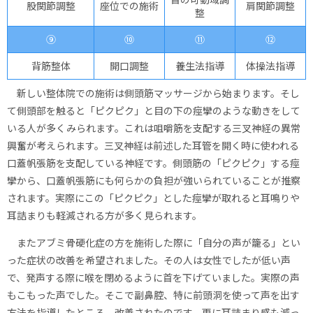
股関節調整
座位での施術
肩関節調整
整
⑨
⑩
⑪
⑫
背筋整体
開口調整
養生法指導
体操法指導
新しい整体院での施術は側頭筋マッサージから始まります。そし
て側頭部を触ると「ピクピク」と目の下の痙攣のような動きをして
いる人が多くみられます。これは咀嚼筋を支配する三叉神経の異常
興奮が考えられます。三叉神経は前述した耳管を開く時に使われる
口蓋帆張筋を支配している神経です。側頭筋の「ピクピク」する痙
攣から、口蓋帆張筋にも何らかの負担が強いられていることが推察
されます。実際にこの「ピクピク」とした痙攣が取れると耳鳴りや
耳詰まりも軽減される方が多く見られます。
またアブミ骨硬化症の方を施術した際に「自分の声が籠る」とい
った症状の改善を希望されました。その人は女性でしたが低い声
で、発声する際に喉を閉めるように首を下げていました。実際の声
もこもった声でした。そこで副鼻腔、特に前頭洞を使って声を出す
方法を指導したところ、改善されたのです。更に耳詰まり感も減っ