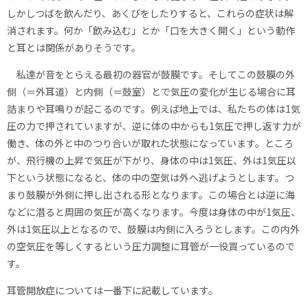
しかしつばを飲んだり、あくびをしたりすると、これらの症状は解
消されます。何か「飲み込む」とか「口を大きく開く」という動作
と耳とは関係がありそうです。
私達が音をとらえる最初の器官が鼓膜です。そしてこの鼓膜の外
側（＝外耳道）と内側（＝鼓室）とで気圧の変化が生じる場合に耳
詰まりや耳鳴りが起こるのです。例えば地上では、私たちの体は1気
圧の力で押されていますが、逆に体の中からも1気圧で押し返す力が
働き、体の外と中のつり合いが取れた状態になっています。ところ
が、飛行機の上昇で気圧が下がり、身体の中は1気圧、外は1気圧以
下という状態になると、体の中の空気は外へ逃げようとします。つ
まり鼓膜が外側に押し出される形となります。この場合とは逆に海
などに潜ると周囲の気圧が高くなります。今度は身体の中が1気圧、
外は1気圧以上となるので、鼓膜は内側に入ろうとします。この内外
の空気圧を等しくするという圧力調整に耳管が一役買っているので
す。
耳管開放症については一番下に記載しています。