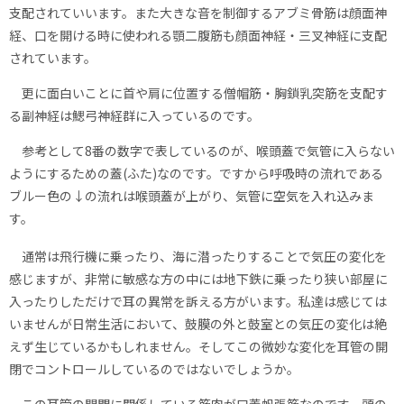
支配されていいます。また大きな音を制御するアブミ骨筋は顔面神
経、口を開ける時に使われる顎二腹筋も顔面神経・三叉神経に支配
されています。
更に面白いことに首や肩に位置する僧帽筋・胸鎖乳突筋を支配す
る副神経は鰓弓神経群に入っているのです。
参考として8番の数字で表しているのが、喉頭蓋で気管に入らない
ようにするための蓋(ふた)なのです。ですから呼吸時の流れである
ブルー色の↓の流れは喉頭蓋が上がり、気管に空気を入れ込みま
す。
通常は飛行機に乗ったり、海に潜ったりすることで気圧の変化を
感じますが、非常に敏感な方の中には地下鉄に乗ったり狭い部屋に
入ったりしただけで耳の異常を訴える方がいます。私達は感じては
いませんが日常生活において、鼓膜の外と鼓室との気圧の変化は絶
えず生じているかもしれません。そしてこの微妙な変化を耳管の開
閉でコントロールしているのではないでしょうか。
この耳管の開閉に関係している筋肉が口蓋帆張筋なのです。頭の