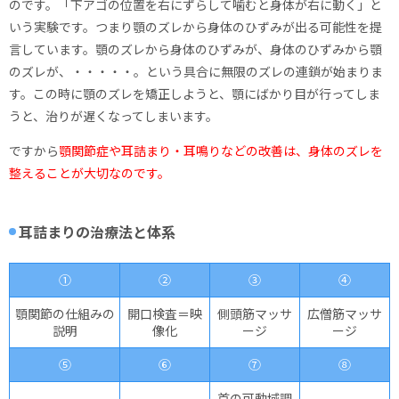
のです。「下アゴの位置を右にずらして噛むと身体が右に動く」と
いう実験です。つまり顎のズレから身体のひずみが出る可能性を提
言しています。顎のズレから身体のひずみが、身体のひずみから顎
のズレが、・・・・・。という具合に無限のズレの連鎖が始まりま
す。この時に顎のズレを矯正しようと、顎にばかり目が行ってしま
うと、治りが遅くなってしまいます。
ですから
顎関節症や耳詰まり・耳鳴りなどの改善は、身体のズレを
整えることが大切なのです。
耳詰まりの治療法と体系
①
②
③
④
顎関節の仕組みの
開口検査＝映
側頭筋マッサ
広僧筋マッサ
説明
像化
ージ
ージ
⑤
⑥
⑦
⑧
首の可動域調