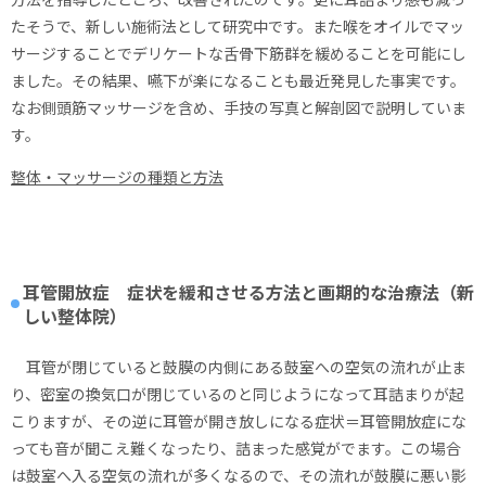
たそうで、新しい施術法として研究中です。また喉をオイルでマッ
サージすることでデリケートな舌骨下筋群を緩めることを可能にし
ました。その結果、嚥下が楽になることも最近発見した事実です。
なお側頭筋マッサージを含め、手技の写真と解剖図で説明していま
す。
整体・マッサージの種類と方法
耳管開放症 症状を緩和させる方法と画期的な治療法（新
しい整体院）
耳管が閉じていると鼓膜の内側にある鼓室への空気の流れが止ま
り、密室の換気口が閉じているのと同じようになって耳詰まりが起
こりますが、その逆に耳管が開き放しになる症状＝耳管開放症にな
っても音が聞こえ難くなったり、詰まった感覚がでます。この場合
は鼓室へ入る空気の流れが多くなるので、その流れが鼓膜に悪い影