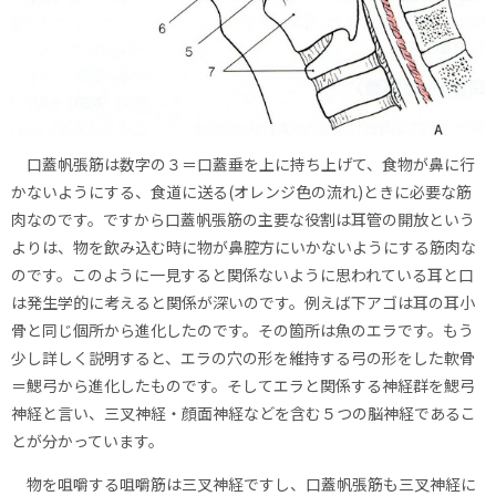
口蓋帆張筋は数字の３＝口蓋垂を上に持ち上げて、食物が鼻に行
かないようにする、食道に送る(オレンジ色の流れ)ときに必要な筋
肉なのです。ですから口蓋帆張筋の主要な役割は耳管の開放という
よりは、物を飲み込む時に物が鼻腔方にいかないようにする筋肉な
のです。このように一見すると関係ないように思われている耳と口
は発生学的に考えると関係が深いのです。例えば下アゴは耳の耳小
骨と同じ個所から進化したのです。その箇所は魚のエラです。もう
少し詳しく説明すると、エラの穴の形を維持する弓の形をした軟骨
＝鰓弓から進化したものです。そしてエラと関係する神経群を鰓弓
神経と言い、三叉神経・顔面神経などを含む５つの脳神経であるこ
とが分かっています。
物を咀嚼する咀嚼筋は三叉神経ですし、口蓋帆張筋も三叉神経に