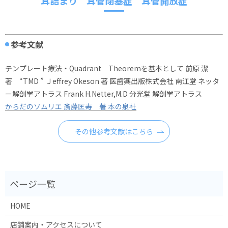
耳詰まり 耳管閉塞症 耳管開放症
参考文献
テンプレート療法・Quadrant Theoremを基本として 前原 潔
著 “TMD ” Ｊeffrey Okeson 著 医歯薬出版株式会社 南江堂 ネッタ
ー解剖学アトラス Frank H.Netter,M.D 分光堂 解剖学アトラス
からだのソムリエ 斎藤匡寿 著 本の泉社
その他参考文献はこちら
HOME
店舗案内・アクセスについて