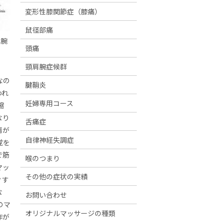
変形性膝関節症（膝痛）
鼠径部痛
は腕
頭痛
頸肩腕症候群
なの
腱鞘炎
われ
妊婦専用コース
縮
なり
舌痛症
肩が
自律神経失調症
覚を
で筋
喉のつまり
マッ
その他の症状の実績
ぐす
な
お問い合わせ
のマ
オリジナルマッサージの種類
作が