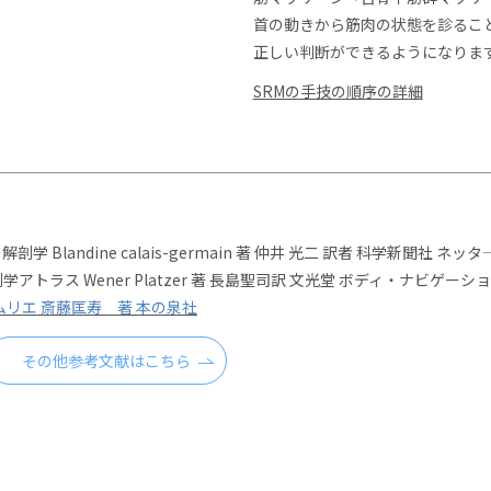
首の動きから筋肉の状態を診るこ
正しい判断ができるようになりま
SRMの手技の順序の詳細
Blandine calais-germain 著 仲井 光二 訳者 科学新聞社 ネッタ
 解剖学アトラス Wener Platzer 著 長島聖司訳 文光堂 ボディ・ナビゲーシ
リエ 斎藤匡寿 著 本の泉社
その他参考文献はこちら