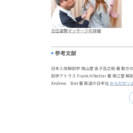
立位姿勢マッサージの詳細
参考文献
日本人体解剖学 南山堂 金子丑之助 著 動きの解剖学 
剖学アトラス Frank.H.Netter 著 南江堂
Andrew Biel 著 医道の日本社
からだのソム