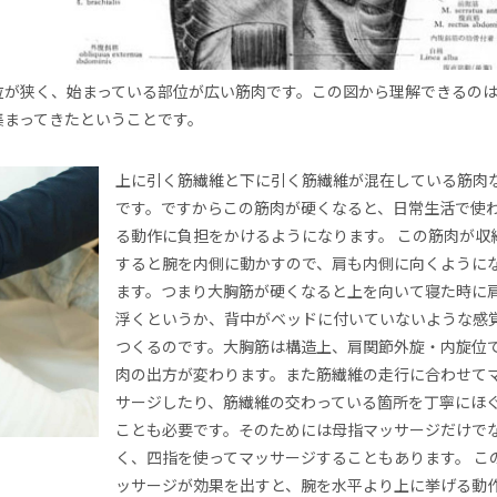
が狭く、始まっている部位が広い筋肉です。この図から理解できるの
集まってきたということです。
上に引く筋繊維と下に引く筋繊維が混在している筋肉
です。ですからこの筋肉が硬くなると、日常生活で使
る動作に負担をかけるようになります。 この筋肉が収
すると腕を内側に動かすので、肩も内側に向くように
ます。つまり大胸筋が硬くなると上を向いて寝た時に
浮くというか、背中がベッドに付いていないような感
つくるのです。大胸筋は構造上、肩関節外旋・内旋位
肉の出方が変わります。また筋繊維の走行に合わせて
サージしたり、筋繊維の交わっている箇所を丁寧にほ
ことも必要です。そのためには母指マッサージだけで
く、四指を使ってマッサージすることもあります。 こ
ッサージが効果を出すと、腕を水平より上に挙げる動