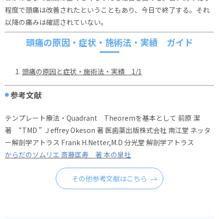
程度で頭痛は改善されたということもあり、今日で終了する。それ
以降の痛みは確認されていない。
頭痛の原因・症状・施術法・実績 ガイド
頭痛の原因と症状・施術法・実績 1/1
参考文献
テンプレート療法・Quadrant Theoremを基本として 前原 潔
著 “TMD ” Ｊeffrey Okeson 著 医歯薬出版株式会社 南江堂 ネッタ
ー解剖学アトラス Frank H.Netter,M.D 分光堂 解剖学アトラス
からだのソムリエ 斎藤匡寿 著 本の泉社
その他参考文献はこちら