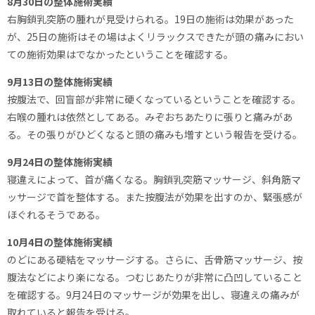
8月30日の整体施術実績
右胸鎖乳突筋の腫れが見受けられる。19日の施術は効果があった
が、25日の施術はその場はよくリラックスできたが頭の痛みにおい
ての施術効果はでなかったということを確認する。
9月13日の整体施術実績
按腹法で、回盲部が非常に硬くなっているということを確認する。
右喉の腫れは依然としてある。みぞおちあたりに張りと痛みがあ
る。その張りがひどくなると頭の痛みも増すという報告を受ける。
9月24日の整体施術実績
寝違えによって、首が痛くなる。胸鎖乳突筋マッサージ、斜角筋マ
ッサージで首を整体する。また按腹法が効果を出すのか、緊張感が
ほぐれるそうである。
10月4日の整体施術実績
のどにある硬結をマッサージする。さらに、舌骨筋マッサージ、按
腹法などにより楽になる。つむじあたりが非常に凸凹していること
を確認する。9月24日のマッサージが効果を出し、寝違えの痛みが
取れていると報告を受ける。