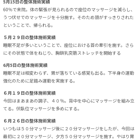
5月15日の整体施術実績
60％で来院。体の緊張が見られるので座位のマッサージを減らし、
うつ伏せでのマッサージを十分施す。そのため頭がすっきりされた
ということで、帰られる。
５月２９日の整体施術実績
睡眠不足が多いということで、座位における首の牽引を施す。さら
にその状態で体をねじり、胸鎖乳突筋ストレッチを開始する
6月5日の整体施術実績
睡眠不足は相変わらず、胃が落ちている感覚も出る。下半身の運動
強化のために足踏み運動を実施する。
６月１９日の整体施術実績
今回はまあまあの調子、４０％。背中を中心にマッサージを組み立
てる。伏臥位マッサージを多めにする。
６月２６日の整体施術実績
いつもは５０分マッサージ後に２０分マッサージをしたが、今回は
最初に２０分マッサージ、夕方５０分マッサージを施す。やはり胃