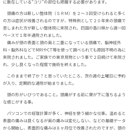
に散在している“コリ”の部位も把握する必要があります。
頭痛の方は新しい整体院（ＳＲＭ）を２～３回受けられると多く
の方は症状が改善されるのですが、特殊例として２０年来の頭痛で
苦しまれた方が新しい整体院に来院され、四国の香川県から週一回
ペースで１年半通院されました。
痛みが頭の表面と頭の奥と二重になっている頭痛で、脳神経外
科・脳外科などでMRIやCT等を使って調べられても原因不明の為に
来院されました。ご家族での東京見物という事で２日続けて来院さ
れ、少し良くなった程度で施術を終えました。
このままで終了か？と思っていたところ、次の週の土曜日に予約
が入り、定期的な通院が始まりました。
頭の形がいびつであること。頭痛がする前に胃が下に落ちるよう
な感じがする事。
パソコンでの経理計算が多く、神経を使う細かな仕事。温めると
表面の痛みは良くなるが奥の痛みは変化しない、などの基礎データ
から開始し、表面的な痛みは８ヶ月位で改善されたのですが、頭の