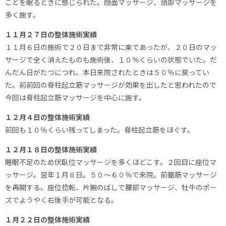
ことを眠るときに感じられた。顔面マッサージ、頭部マッサージを
多く施す。
１１月２７日の整体施術実績
１１月６日の施術で２０日まで非常に楽であったが、２０日のマッ
サージで全く消えたものも施術後、１０％くらいの状態でいた。だ
んだん日がたつにつれ、本日来院されたときは５０％に戻ってい
た。前前回の脊柱起立筋マッサージが効果を出したと思われたので
今回は脊柱起立筋マッサージを中心に施す。
１２月４日の整体施術実績
前回も１０％くらい残ってしまった。脊柱起立筋をほぐす。
１２月１８日の整体施術実績
睡眠不足のため伏臥位マッサージを多くほどこす。２回目に座位マ
ッサージ。翌年１月８日。５０～６０％で来院。前鋸筋マッサージ
を再開する。座位捻転、片腕のばしで腰部マッサージ、牡牛のポー
ズでようやく右後手が可能となる。
１月２２日の整体施術実績