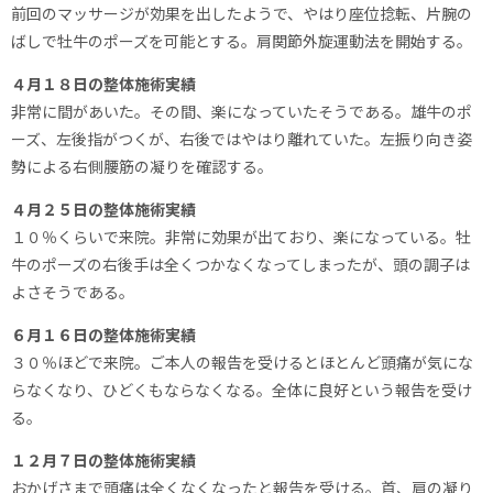
前回のマッサージが効果を出したようで、やはり座位捻転、片腕の
ばしで牡牛のポーズを可能とする。肩関節外旋運動法を開始する。
４月１８日の整体施術実績
非常に間があいた。その間、楽になっていたそうである。雄牛のポ
ーズ、左後指がつくが、右後ではやはり離れていた。左振り向き姿
勢による右側腰筋の凝りを確認する。
４月２５日の整体施術実績
１０％くらいで来院。非常に効果が出ており、楽になっている。牡
牛のポーズの右後手は全くつかなくなってしまったが、頭の調子は
よさそうである。
６月１６日の整体施術実績
３０％ほどで来院。ご本人の報告を受けるとほとんど頭痛が気にな
らなくなり、ひどくもならなくなる。全体に良好という報告を受け
る。
１２月７日の整体施術実績
おかげさまで頭痛は全くなくなったと報告を受ける。首、肩の凝り