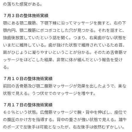
の落ちた感覚がある。
７月３日の整体施術実績
顎にある顎二腹筋、下顎下縁に沿ってマッサージを施すと、右の下
顎内円、顎二腹筋にボコボコとした穴が見つかる。それを話すと、
抜歯後放置していたという話を聞く。つまり、右奥歯がない状態を
いまだに維持している。歯が抜けた状態で維持されているため首、
肩がひじょうに凝りやすいということが分かる。そのため舌骨筋マ
ッサージをほどこした結果、非常に体が緩んだという報告を受け
る。
７月１０日の整体施術実績
前回の舌骨筋及び顎二腹筋マッサージが効果を出したようで、楽な
状態で見える。うつ伏せでのマッサージを増やす。
７月１７日の整体施術実績
６０％という状態。広僧筋マッサージで腕・背中を伸ばし、座位で
の腹圧のかけ方を指導する。背中の重さが強い状態で見える。雄牛
のポーズで左後手は可能となったが、右左後手は依然むずかしい。