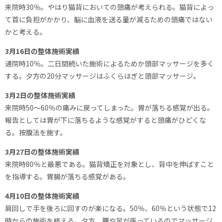
来院時30％。やはり猫背においての頭痛が考えられる。猫背によっ
て首に負担がかかり、脳に血液を送る量が減るための頭痛ではない
かと考える。
3月16日の整体施術実績
通院時10％。二日間続いた施術によるためか頭部マッサージを多く
する。夕方の20分マッサージはふくらはぎと頭部マッサージ。
3月2日の整体施術実績
来院時50～60％の痛みに戻ってしまった。胃が落ちる感覚が出る。
報告としては胃が下に落ちるような感覚がすると頭痛がひどくな
る。按腹法を施す。
3月27日の整体施術実績
来院時80％と最悪である。猫背矯正を対象とし、背中を伸ばすこと
を指導する。胃腸が落ちる感覚がある。
4月10日の整体施術実績
肩回しで手を後ろに回すのが楽になる。50％、60％という状態で12
時からの施術を終える。夕方、腰や足が張っているのでマッサージ