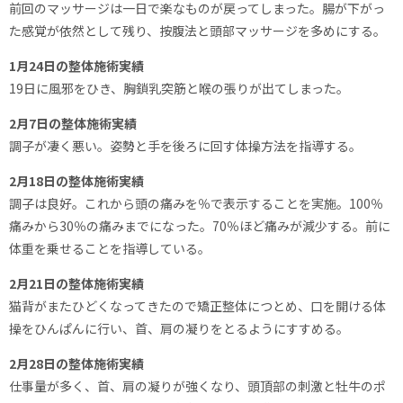
前回のマッサージは一日で楽なものが戻ってしまった。腸が下がっ
た感覚が依然として残り、按腹法と頭部マッサージを多めにする。
1月24日の整体施術実績
19日に風邪をひき、胸鎖乳突筋と喉の張りが出てしまった。
2月7日の整体施術実績
調子が凄く悪い。姿勢と手を後ろに回す体操方法を指導する。
2月18日の整体施術実績
調子は良好。これから頭の痛みを％で表示することを実施。100％
痛みから30％の痛みまでになった。70％ほど痛みが減少する。前に
体重を乗せることを指導している。
2月21日の整体施術実績
猫背がまたひどくなってきたので矯正整体につとめ、口を開ける体
操をひんぱんに行い、首、肩の凝りをとるようにすすめる。
2月28日の整体施術実績
仕事量が多く、首、肩の凝りが強くなり、頭頂部の刺激と牡牛のポ