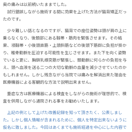
奥の痛みは以前続いたままでした。
試行錯誤しながら施術する間に効果を上げた方法が猫背矯正だっ
たのです。
少々難しい話となるのですが、猫背での座位姿勢は頭が肩の上に
乗らなくなり、後頚部にある靱帯・筋肉を緊張させます。その結
果、項靱帯・小後頭直筋・上頭斜筋などの後頭下筋群に負担が掛か
り、椎骨動脈を圧迫する可能性を生じさせます。また下を向く姿勢
でいると更に、胸鎖乳様突筋が緊張し、頚動脈に何らかの負担を与
え、頭へ血液を送る二つの大切な動脈の血量を減少させていたのか
もしれません。しかし残念ながら当院では痛みを解消出来た理由を
医療機器による客観的な方法で説明出来ません。
重症な方は医療機器による検査をしながらの施術が理想的で、検
査を併用しながら通院される事をお勧めいたします。
上記の例として上げた改善記録を知って頂きたく、公表しまし
た。しかし個人情報が含まれるために、個人を特定出来ないように
仮名に致しました。今回はあくまでも施術経過を中心にした内容で